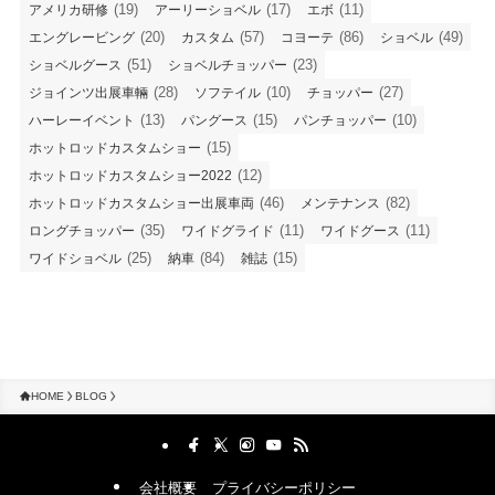
(19)
(17)
(11)
アメリカ研修
アーリーショベル
エボ
(20)
(57)
(86)
(49)
エングレービング
カスタム
コヨーテ
ショベル
(51)
(23)
ショベルグース
ショベルチョッパー
(28)
(10)
(27)
ジョインツ出展車輛
ソフテイル
チョッパー
(13)
(15)
(10)
ハーレーイベント
パングース
パンチョッパー
(15)
ホットロッドカスタムショー
(12)
ホットロッドカスタムショー2022
(46)
(82)
ホットロッドカスタムショー出展車両
メンテナンス
(35)
(11)
(11)
ロングチョッパー
ワイドグライド
ワイドグース
(25)
(84)
(15)
ワイドショベル
納車
雑誌
HOME
BLOG
会社概要
プライバシーポリシー