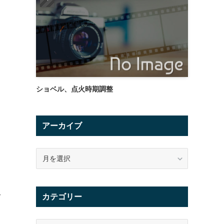
ショベル、点火時期調整
アーカイブ
ア
ー
カ
イ
せ
カテゴリー
ブ
カ