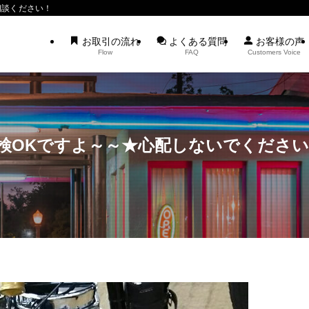
相談ください！
お取引の流れ
よくある質問
お客様の声
Flow
FAQ
Customers Voice
検OKですよ～～★心配しないでください