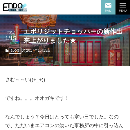
MAIL
MENU
エボリジットチョッパーの新作出
2017
1/15
来上がりました★
2017年1月15日
BLOG
さむ～～い((+_+))
ですね。。。オオガキです！
なんでしょう？今日はとっても寒い日でした。なの
で、ただいまエアコンの効いた事務所の中に引っ込ん