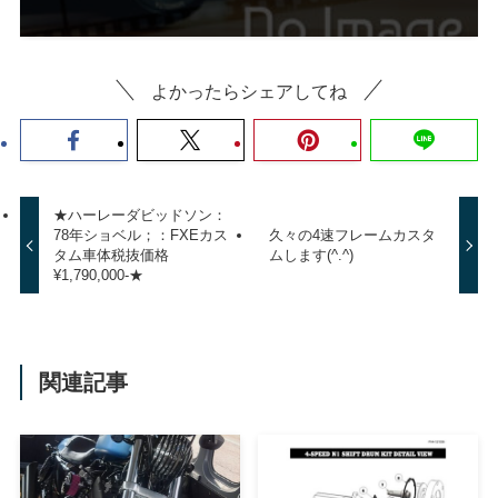
よかったらシェアしてね
★ハーレーダビッドソン：
78年ショベル；：FXEカス
久々の4速フレームカスタ
タム車体税抜価格
ムします(^.^)
¥1,790,000-★
関連記事