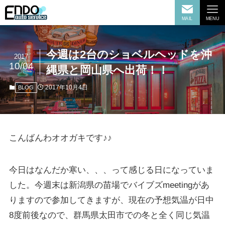
MAIL
MENU
今週は2台のショベルヘッドを沖
2017
10/04
縄県と岡山県へ出荷！！
2017年10月4日
BLOG
こんばんわオオガキです♪♪
今日はなんだか寒い、、、って感じる日になっていま
した。今週末は新潟県の苗場でバイブズmeetingがあ
りますので参加してきますが、現在の予想気温が日中
8度前後なので、群馬県太田市での冬と全く同じ気温