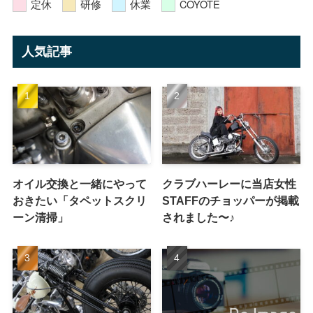
定休
研修
休業
COYOTE
人気記事
オイル交換と一緒にやって
クラブハーレーに当店女性
おきたい「タペットスクリ
STAFFのチョッパーが掲載
ーン清掃」
されました〜♪