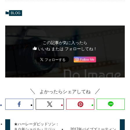
BLOG
この記事が気に入ったら
いいね または フォローしてね！
Follow Me
よかったらシェアしてね
★ハーレーダビッドソン：
８０年ショベル・リジッ
2017年バイブズミーティン