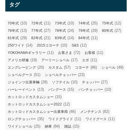
リ
タグ
ー
(10)
(11)
(10)
(25)
(12)
70年式
72年式
73年式
74年式
75年式
(13)
(27)
(24)
(29)
(27)
76年式
77年式
78年式
79年式
80年式
(29)
(21)
(14)
(11)
81年式
82年式
83年式
84年式
(14)
(10)
(12)
250ワイド
2015コヨーテ
S&S
(11)
(72)
(11)
YOKOHAMAギャラリー
お客さま
お客様
(19)
(17)
(11)
アメリカ研修
アーリーショベル
エボ
(20)
(57)
(86)
(49)
エングレービング
カスタム
コヨーテ
ショベル
(51)
(23)
ショベルグース
ショベルチョッパー
(28)
(10)
(27)
ジョインツ出展車輛
ソフテイル
チョッパー
(13)
(15)
(10)
ハーレーイベント
パングース
パンチョッパー
(15)
ホットロッドカスタムショー
(12)
ホットロッドカスタムショー2022
(46)
(82)
ホットロッドカスタムショー出展車両
メンテナンス
(35)
(11)
(11)
ロングチョッパー
ワイドグライド
ワイドグース
(25)
(84)
(15)
ワイドショベル
納車
雑誌