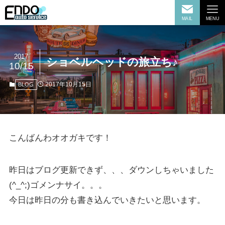
MAIL
MENU
2017
ショベルヘッドの旅立ち♪
10/15
2017年10月15日
BLOG
こんばんわオオガキです！
昨日はブログ更新できず、、、ダウンしちゃいました
(^_^;)ゴメンナサイ。。。
今日は昨日の分も書き込んでいきたいと思います。