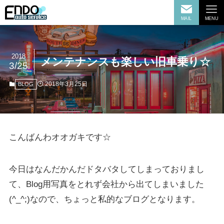
MAIL
MENU
2018
メンテナンスも楽しい旧車乗り☆
3/25
2018年3月25日
BLOG
こんばんわオオガキです☆
今日はなんだかんだドタバタしてしまっておりまし
て、Blog用写真をとれず会社から出てしまいました
(^_^;)なので、ちょっと私的なブログとなります。