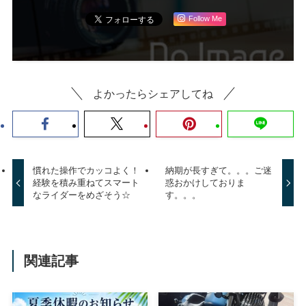
Follow Me
よかったらシェアしてね
慣れた操作でカッコよく！
納期が長すぎて。。。ご迷
経験を積み重ねてスマート
惑おかけしておりま
なライダーをめざそう☆
す。。。
関連記事