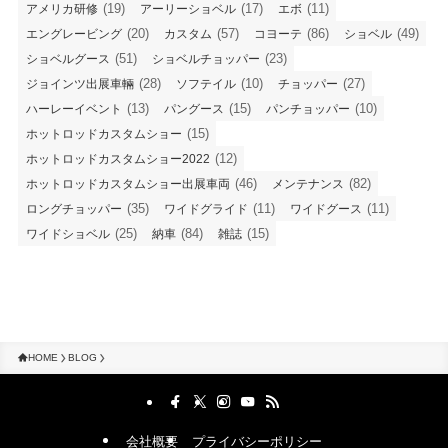
(19)
(17)
(11)
アメリカ研修
アーリーショベル
エボ
(20)
(57)
(86)
(49)
エングレービング
カスタム
コヨーテ
ショベル
(51)
(23)
ショベルグース
ショベルチョッパー
(28)
(10)
(27)
ジョインツ出展車輛
ソフテイル
チョッパー
(13)
(15)
(10)
ハーレーイベント
パングース
パンチョッパー
(15)
ホットロッドカスタムショー
(12)
ホットロッドカスタムショー2022
(46)
(82)
ホットロッドカスタムショー出展車両
メンテナンス
(35)
(11)
(11)
ロングチョッパー
ワイドグライド
ワイドグース
(25)
(84)
(15)
ワイドショベル
納車
雑誌
HOME
BLOG
会社概要
プライバシーポリシー