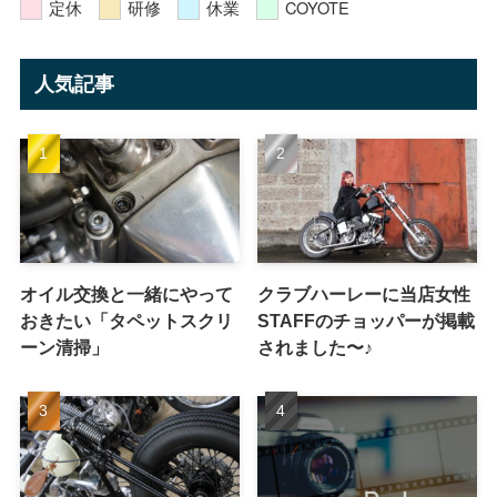
定休
研修
休業
COYOTE
人気記事
オイル交換と一緒にやって
クラブハーレーに当店女性
おきたい「タペットスクリ
STAFFのチョッパーが掲載
ーン清掃」
されました〜♪