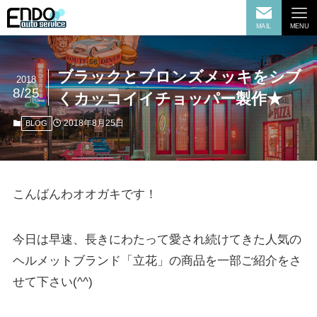
MAIL
MENU
ブラックとブロンズメッキをシブ
2018
8/25
くカッコイイチョッパー製作★
2018年8月25日
BLOG
こんばんわオオガキです！
今日は早速、長きにわたって愛され続けてきた人気の
ヘルメットブランド「立花」の商品を一部ご紹介をさ
せて下さい(^^)