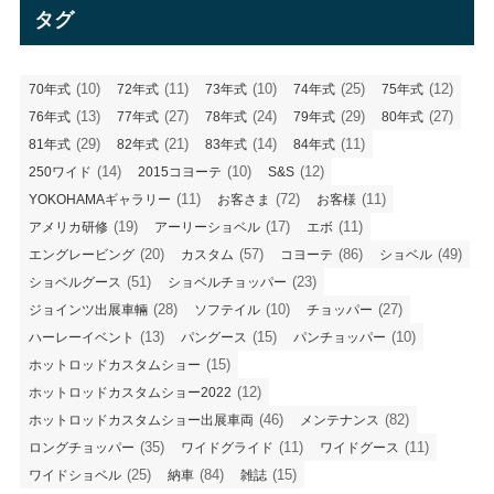
リ
タグ
ー
(10)
(11)
(10)
(25)
(12)
70年式
72年式
73年式
74年式
75年式
(13)
(27)
(24)
(29)
(27)
76年式
77年式
78年式
79年式
80年式
(29)
(21)
(14)
(11)
81年式
82年式
83年式
84年式
(14)
(10)
(12)
250ワイド
2015コヨーテ
S&S
(11)
(72)
(11)
YOKOHAMAギャラリー
お客さま
お客様
(19)
(17)
(11)
アメリカ研修
アーリーショベル
エボ
(20)
(57)
(86)
(49)
エングレービング
カスタム
コヨーテ
ショベル
(51)
(23)
ショベルグース
ショベルチョッパー
(28)
(10)
(27)
ジョインツ出展車輛
ソフテイル
チョッパー
(13)
(15)
(10)
ハーレーイベント
パングース
パンチョッパー
(15)
ホットロッドカスタムショー
(12)
ホットロッドカスタムショー2022
(46)
(82)
ホットロッドカスタムショー出展車両
メンテナンス
(35)
(11)
(11)
ロングチョッパー
ワイドグライド
ワイドグース
(25)
(84)
(15)
ワイドショベル
納車
雑誌