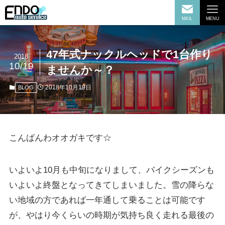
MAIL
MENU
47年式ナックルヘッドで1台作り
2018
10/19
ませんか～？
2018年10月19日
BLOG
こんばんわオオガキです☆
いよいよ10月も中旬になりまして、バイクシーズンも
いよいよ終盤となってきてしまいました。雪の降らな
い地域の方であれば一年通して乗ることは可能です
が、やはり今くらいの時期が気持ち良く走れる最後の