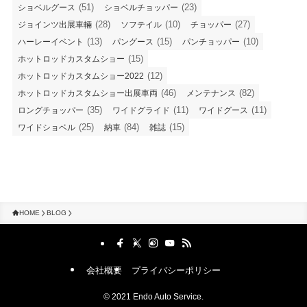
(51)
(23)
ショベルグース
ショベルチョッパー
(28)
(10)
(27)
ジョインツ出展車輛
ソフテイル
チョッパー
(13)
(15)
(10)
ハーレーイベント
パングース
パンチョッパー
(15)
ホットロッドカスタムショー
(12)
ホットロッドカスタムショー2022
(46)
(82)
ホットロッドカスタムショー出展車両
メンテナンス
(35)
(11)
(11)
ロングチョッパー
ワイドグライド
ワイドグース
(25)
(84)
(15)
ワイドショベル
納車
雑誌
HOME
BLOG
会社概要
プライバシーポリシー
©
2021 Endo Auto Service.