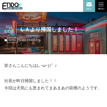
MAIL
MENU
2012
ＬＡより帰国しました！
6/08
2012年6月8日
BLOG
皆さんこんにちは(｡･ω･)ﾉﾞ ♪
社長が昨日帰国しました！！
今回は天気にも恵まれてまあまあの収穫のようです。