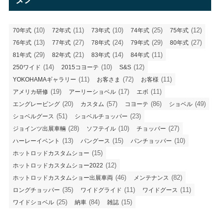
ー
(10)
(11)
(10)
(25)
(12)
70年式
72年式
73年式
74年式
75年式
(13)
(27)
(24)
(29)
(27)
76年式
77年式
78年式
79年式
80年式
(29)
(21)
(14)
(11)
81年式
82年式
83年式
84年式
(14)
(10)
(12)
250ワイド
2015コヨーテ
S&S
(11)
(72)
(11)
YOKOHAMAギャラリー
お客さま
お客様
(19)
(17)
(11)
アメリカ研修
アーリーショベル
エボ
(20)
(57)
(86)
(49)
エングレービング
カスタム
コヨーテ
ショベル
(51)
(23)
ショベルグース
ショベルチョッパー
(28)
(10)
(27)
ジョインツ出展車輛
ソフテイル
チョッパー
(13)
(15)
(10)
ハーレーイベント
パングース
パンチョッパー
(15)
ホットロッドカスタムショー
(12)
ホットロッドカスタムショー2022
(46)
(82)
ホットロッドカスタムショー出展車両
メンテナンス
(35)
(11)
(11)
ロングチョッパー
ワイドグライド
ワイドグース
(25)
(84)
(15)
ワイドショベル
納車
雑誌