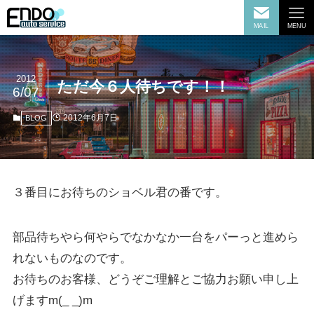
MAIL
MENU
2012
ただ今６人待ちです！！
6/07
2012年6月7日
BLOG
３番目にお待ちのショベル君の番です。
部品待ちやら何やらでなかなか一台をパーっと進めら
れないものなのです。
お待ちのお客様、どうぞご理解とご協力お願い申し上
げますm(_ _)m