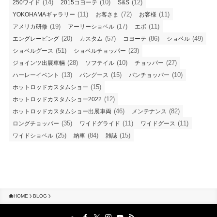
(14)
(10)
(12)
250ワイド
2015コヨーテ
S&S
(11)
(72)
(11)
YOKOHAMAギャラリー
お客さま
お客様
(19)
(17)
(11)
アメリカ研修
アーリーショベル
エボ
(20)
(57)
(86)
(49)
エングレービング
カスタム
コヨーテ
ショベル
(51)
(23)
ショベルグース
ショベルチョッパー
(28)
(10)
(27)
ジョインツ出展車輛
ソフテイル
チョッパー
(13)
(15)
(10)
ハーレーイベント
パングース
パンチョッパー
(15)
ホットロッドカスタムショー
(12)
ホットロッドカスタムショー2022
(46)
(82)
ホットロッドカスタムショー出展車両
メンテナンス
(35)
(11)
(11)
ロングチョッパー
ワイドグライド
ワイドグース
(25)
(84)
(15)
ワイドショベル
納車
雑誌
HOME
BLOG