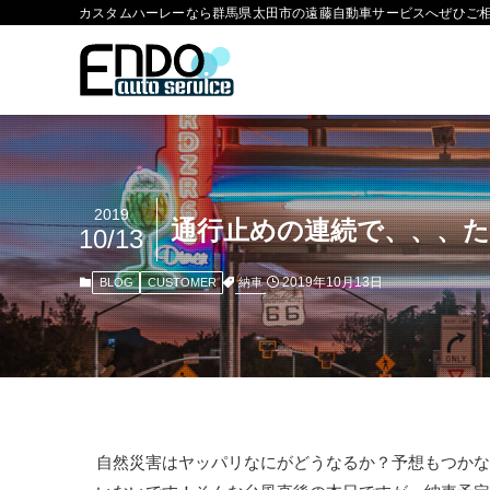
カスタムハーレーなら群馬県太田市の遠藤自動車サービスへぜひご
2019
通行止めの連続で、、、
10/13
2019年10月13日
納車
BLOG
CUSTOMER
自然災害はヤッパリなにがどうなるか？予想もつかな