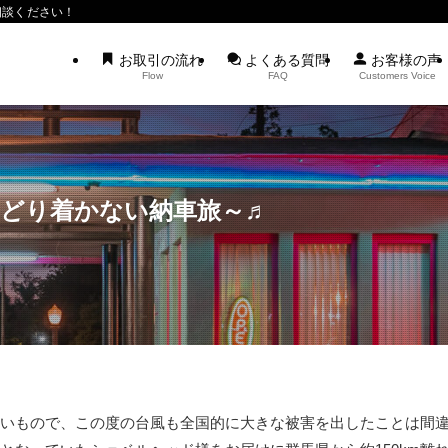
相談ください！
お取引の流れ
よくある質問
お客様の声
Flow
FAQ
Customers Voice
たどり着かない納車旅～♬
いもので、この度の台風も全国的に大きな被害を出したことは間