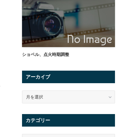
ショベル、点火時期調整
アーカイブ
し
ま
ア
ー
カ
イ
カテゴリー
ブ
カ