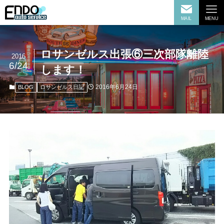
MAIL
MENU
ロサンゼルス出張⑥三次部隊離陸
2016
6/24
します！
2016年6月24日
BLOG
ロサンゼルス日記