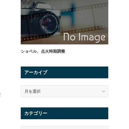
ショベル、点火時期調整
アーカイブ
ア
ー
理
カ
イ
カテゴリー
ブ
カ