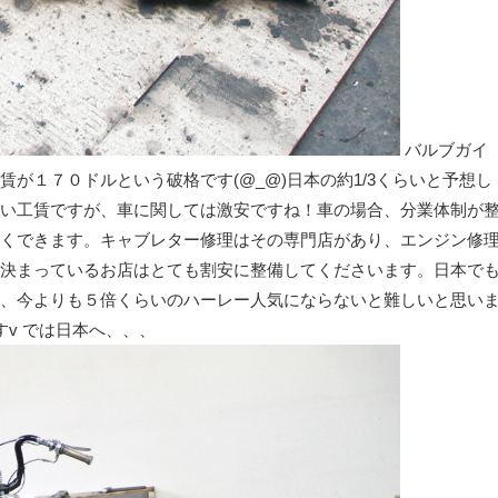
バルブガイ
が１７０ドルという破格です(@_@)日本の約1/3くらいと予想し
い工賃ですが、車に関しては激安ですね！車の場合、分業体制が
くできます。キャブレター修理はその専門店があり、エンジン修
決まっているお店はとても割安に整備してくださいます。日本で
、今よりも５倍くらいのハーレー人気にならないと難しいと思い
すv では日本へ、、、