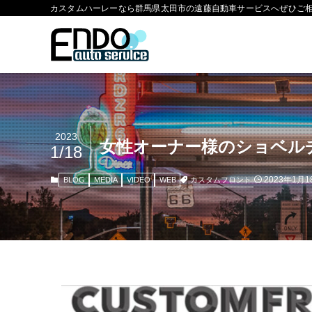
カスタムハーレーなら群馬県太田市の遠藤自動車サービスへぜひご
2023
女性オーナー様のショベル
1/18
2023年1月1
カスタムフロント
BLOG
MEDIA
VIDEO
WEB