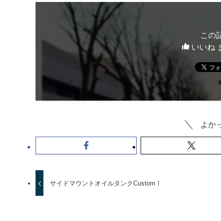
この
いいね 
よか
サイドマウントオイルタンクCustom！