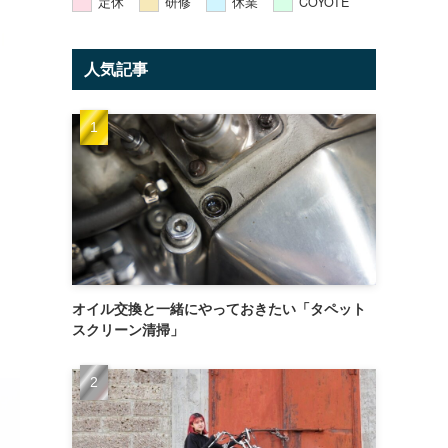
定休
研修
休業
COYOTE
人気記事
ー
ョ
オイル交換と一緒にやっておきたい「タペット
スクリーン清掃」