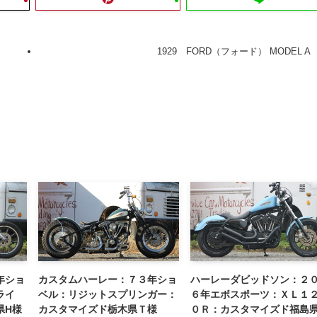
1929 FORD（フォード） MODEL A
年ショ
カスタムハーレー：７３年ショ
ハーレーダビッドソン：２
ライ
ベル：リジットスプリンガー：
６年エボスポーツ：ＸＬ１
県H様
カスタマイズド栃木県Ｔ様
０Ｒ：カスタマイズド福島