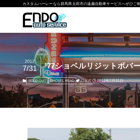
カスタムハーレーなら群馬県太田市の遠藤自動車サービスへぜひご
2012
’77ショベルリジットボバ
7/31
2012年7月31日
77年式
SOLD OUT
SHOVEL HEAD