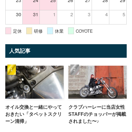
23
24
25
26
27
28
29
30
31
1
2
3
4
5
定休
研修
休業
COYOTE
人気記事
オイル交換と一緒にやって
クラブハーレーに当店女性
おきたい「タペットスクリ
STAFFのチョッパーが掲載
ーン清掃」
されました〜♪