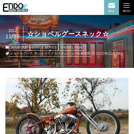
MAIL
MENU
2012
☆ショベルグースネック☆
11/29
SOLD OUT
GOOSE SERIES
SHOVEL HEAD
2012年11月29日
ショベルグース
ホットロッドカスタムショー出展車両