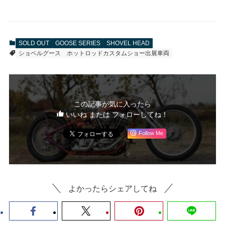
SOLD OUT
GOOSE SERIES
SHOVEL HEAD
ショベルグース
ホットロッドカスタムショー出展車両
この記事が気に入ったら
いいね または フォローしてね！
Follow Me
よかったらシェアしてね