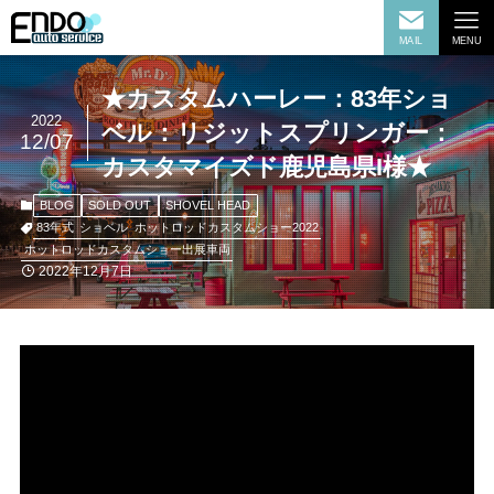
MAIL
MENU
★カスタムハーレー：83年ショ
2022
ベル：リジットスプリンガー：
12/07
カスタマイズド鹿児島県I様★
BLOG
SOLD OUT
SHOVEL HEAD
83年式
ショベル
ホットロッドカスタムショー2022
ホットロッドカスタムショー出展車両
2022年12月7日