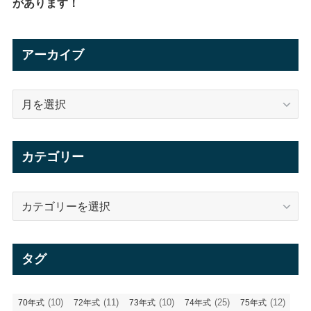
があります！
アーカイブ
ア
ー
カ
イ
カテゴリー
ブ
カ
テ
ゴ
リ
タグ
ー
(10)
(11)
(10)
(25)
(12)
70年式
72年式
73年式
74年式
75年式