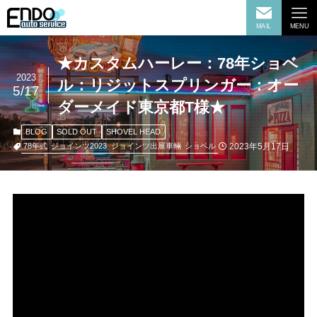
MAIL
MENU
★カスタムハーレー：78年ショベ
2023
ル：リジットスプリンガー：オー
5/17
ダーメイド東京都T様★
BLOG
SOLD OUT
SHOVEL HEAD
2023年5月17日
78年式
ジョインツ2023
ジョインツ出展車輛
ショベル