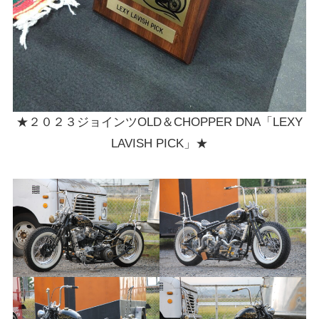
★２０２３ジョインツOLD＆CHOPPER DNA「LEXY
LAVISH PICK」★