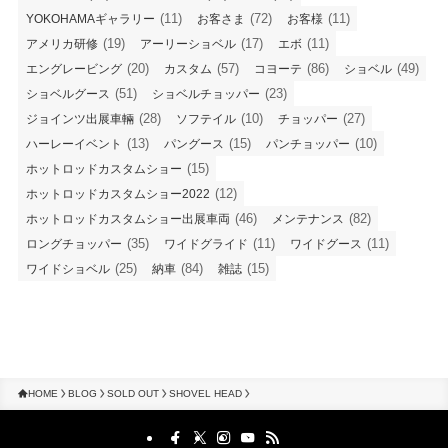
(29)
(21)
(14)
(11)
81年式
82年式
83年式
84年式
(14)
(10)
(12)
250ワイド
2015コヨーテ
S&S
(11)
(72)
(11)
YOKOHAMAギャラリー
お客さま
お客様
(19)
(17)
(11)
アメリカ研修
アーリーショベル
エボ
(20)
(57)
(86)
(49)
エングレービング
カスタム
コヨーテ
ショベル
(51)
(23)
ショベルグース
ショベルチョッパー
(28)
(10)
(27)
ジョインツ出展車輛
ソフテイル
チョッパー
(13)
(15)
(10)
ハーレーイベント
パングース
パンチョッパー
(15)
ホットロッドカスタムショー
(12)
ホットロッドカスタムショー2022
(46)
(82)
ホットロッドカスタムショー出展車両
メンテナンス
(35)
(11)
(11)
ロングチョッパー
ワイドグライド
ワイドグース
(25)
(84)
(15)
ワイドショベル
納車
雑誌
HOME
BLOG
SOLD OUT
SHOVEL HEAD