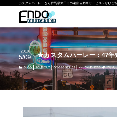
カスタムハーレーなら群馬県太田市の遠藤自動車サービスへぜひご
2019
★カスタムハーレー：47
5/09
47年式
BLOG
SOLD OUT
GOOSE SERIES
KNUCKLE HEAD