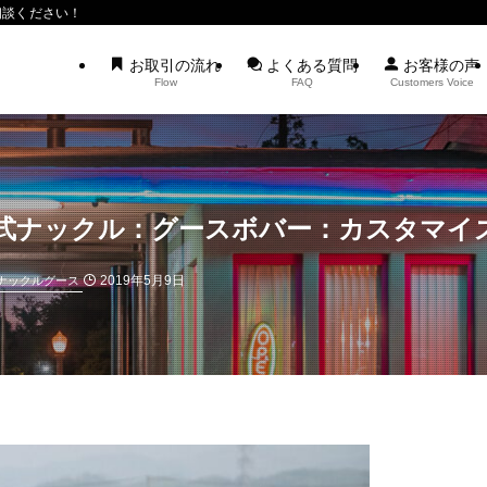
相談ください！
お取引の流れ
よくある質問
お客様の声
Flow
FAQ
Customers Voice
年式ナックル：グースボバー：カスタマイ
2019年5月9日
ナックルグース