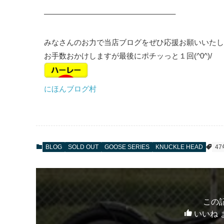
—————————————————–
みなさんのお力で当店ブログをぜひ応援お願いいたし
お手数おかけしますが最後にポチッっと１回(^0^)/
にほんブログ村
BLOG
SOLD OUT
GOOSE SERIES
KNUCKLE HEAD
4
この
いいね 