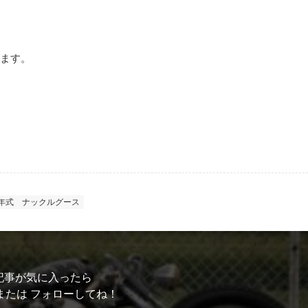
ます。
7年式
ナックルグース
記事が気に入ったら
または フォローしてね！