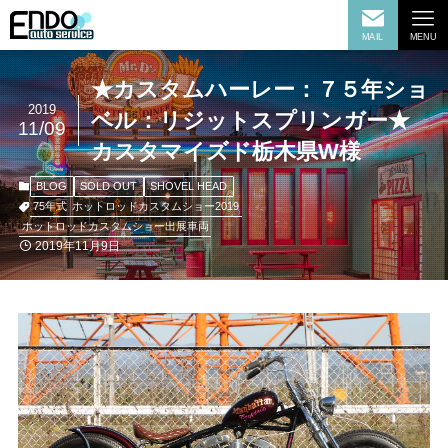
MAIL
MENU
★カスタムハーレー：７５年ショ
2019
ベル：リジットスプリンガー★
11/09
カスタマイズド栃木県W様
BLOG
SOLD OUT
SHOVEL HEAD
75年式
ホットロッドカスタムショー2019
ホットロッドカスタムショー出展車両
2019年11月9日