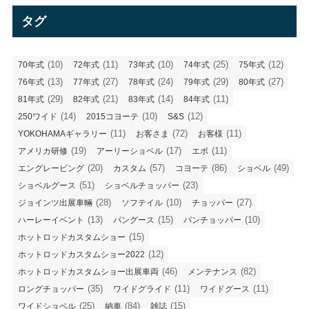
リ
タグ
ー
(10)
(11)
(10)
(25)
(12)
70年式
72年式
73年式
74年式
75年式
(13)
(27)
(24)
(29)
(27)
76年式
77年式
78年式
79年式
80年式
(29)
(21)
(14)
(11)
81年式
82年式
83年式
84年式
(14)
(10)
(12)
250ワイド
2015コヨーテ
S&S
(11)
(72)
(11)
YOKOHAMAギャラリー
お客さま
お客様
(19)
(17)
(11)
アメリカ研修
アーリーショベル
エボ
(20)
(57)
(86)
(49)
エングレービング
カスタム
コヨーテ
ショベル
(51)
(23)
ショベルグース
ショベルチョッパー
(28)
(10)
(27)
ジョインツ出展車輛
ソフテイル
チョッパー
(13)
(15)
(10)
ハーレーイベント
パングース
パンチョッパー
(15)
ホットロッドカスタムショー
(12)
ホットロッドカスタムショー2022
(46)
(82)
ホットロッドカスタムショー出展車両
メンテナンス
(35)
(11)
(11)
ロングチョッパー
ワイドグライド
ワイドグース
(25)
(84)
(15)
ワイドショベル
納車
雑誌