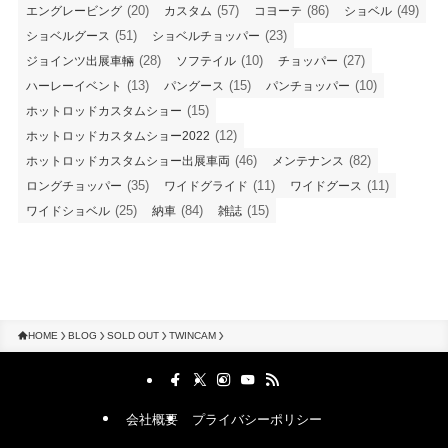
(20)
(57)
(86)
(49)
エングレービング
カスタム
コヨーテ
ショベル
(51)
(23)
ショベルグース
ショベルチョッパー
(28)
(10)
(27)
ジョインツ出展車輛
ソフテイル
チョッパー
(13)
(15)
(10)
ハーレーイベント
パングース
パンチョッパー
(15)
ホットロッドカスタムショー
(12)
ホットロッドカスタムショー2022
(46)
(82)
ホットロッドカスタムショー出展車両
メンテナンス
(35)
(11)
(11)
ロングチョッパー
ワイドグライド
ワイドグース
(25)
(84)
(15)
ワイドショベル
納車
雑誌
HOME
BLOG
SOLD OUT
TWINCAM
会社概要
プライバシーポリシー