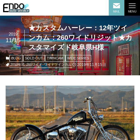
MAIL
MENU
★カスタムハーレー：12年ツイ
2019
ンカム：260ワイドリジット★カ
11/15
スタマイズド岐阜県H様
BLOG
SOLD OUT
TWINCAM
WIDE SERIES
2019年11月15日
2012年式
260ワイド
ワイドツインカム