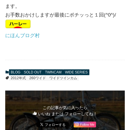
ます。
お手数おかけしますが最後にポチッっと１回(^0^)/
にほんブログ村
BLOG
SOLD OUT
TWINCAM
WIDE SERIES
2012年式
260ワイド
ワイドツインカム
この記事が気に入ったら
いいね または フォローしてね！
Follow Me