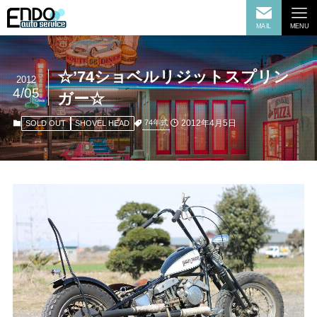
MAIL
MENU
☆’74ショベルリジットスプリン
2012
4/05
ガー☆
2012年4月5日
74年式
SOLD OUT
SHOVEL HEAD