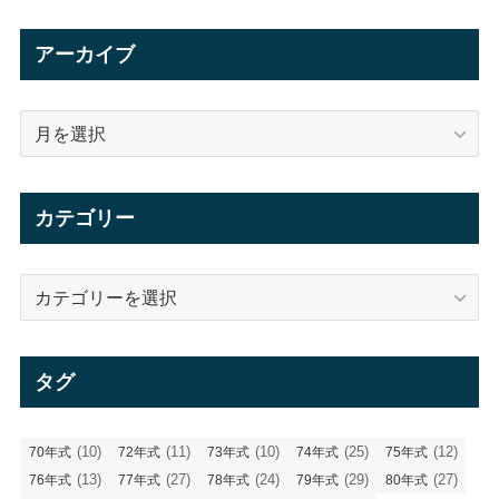
アーカイブ
ア
ー
カ
イ
カテゴリー
ブ
カ
テ
ゴ
リ
タグ
ー
(10)
(11)
(10)
(25)
(12)
70年式
72年式
73年式
74年式
75年式
(13)
(27)
(24)
(29)
(27)
76年式
77年式
78年式
79年式
80年式