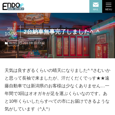
MAIL
MENU
2013
2台納車無事完了しました^_^
10/06
2013年10月6日
BLOG
天気は良すぎるくらいの晴天になりました^ ^さむいか
と思って長袖で来ましたが、汗だくだくでっす★★遠
藤自動車では新潟県のお客様は少なくありません…一
年間で3回はオオガキが足を運ぶくらいなのです。あ
と10年くらいしたらすべての市にお届けできるような
気がしています（^人^）