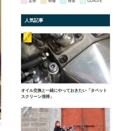
定休
研修
休業
COYOTE
人気記事
オイル交換と一緒にやっておきたい「タペット
スクリーン清掃」
て