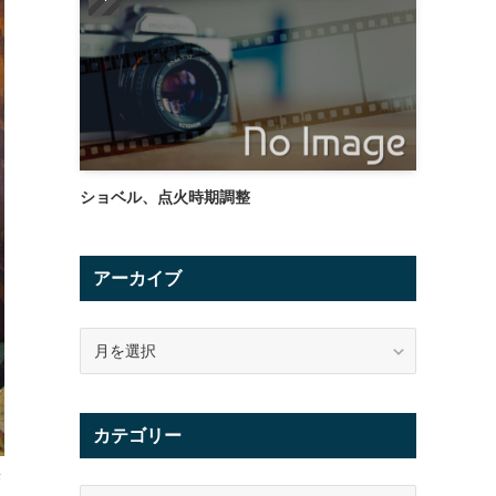
ショベル、点火時期調整
アーカイブ
ア
ー
カ
イ
カテゴリー
ブ
来
カ