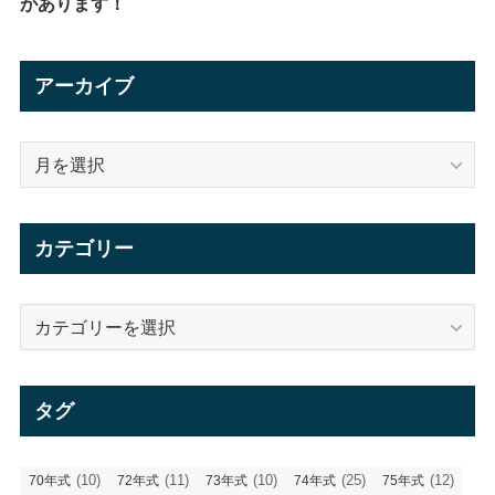
があります！
アーカイブ
ア
ー
カ
イ
カテゴリー
ブ
カ
テ
ゴ
リ
タグ
ー
(10)
(11)
(10)
(25)
(12)
70年式
72年式
73年式
74年式
75年式