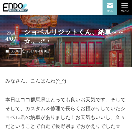
MAIL
MENU
ショベルリジットくん、納車～～
2014
4/09
☆.。.:*・
2014年4月9日
BLOG
みなさん、こんばんわ(^_^)
本日はココ群馬県はとっても良いお天気です。そして
そして、カスタム＆修理で長らくお預かりしていたシ
ョベル君の納車がありました！お天気もいいし、久々
だということで自走で長野県までおかえりでした☆