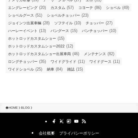
アメリカ研修
アーリーショベル
エボ
(20)
(57)
(86)
(49)
エングレービング
カスタム
コヨーテ
ショベル
(51)
(23)
ショベルグース
ショベルチョッパー
(28)
(10)
(27)
ジョインツ出展車輛
ソフテイル
チョッパー
(13)
(15)
(10)
ハーレーイベント
パングース
パンチョッパー
(15)
ホットロッドカスタムショー
(12)
ホットロッドカスタムショー2022
(46)
(82)
ホットロッドカスタムショー出展車両
メンテナンス
(35)
(11)
(11)
ロングチョッパー
ワイドグライド
ワイドグース
(25)
(84)
(15)
ワイドショベル
納車
雑誌
HOME
BLOG
会社概要
プライバシーポリシー