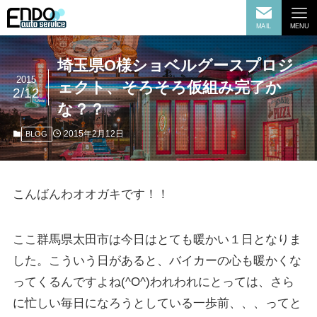
MAIL
MENU
埼玉県O様ショベルグースプロジ
2015
ェクト、そろそろ仮組み完了か
2/12
な？？
2015年2月12日
BLOG
こんばんわオオガキです！！
ここ群馬県太田市は今日はとても暖かい１日となりま
した。こういう日があると、バイカーの心も暖かくな
ってくるんですよね(^O^)われわれにとっては、さら
に忙しい毎日になろうとしている一歩前、、、ってと