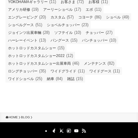
(11)
(72)
(11)
YOKOHAMAギャラリー
お客さま
お客様
(19)
(17)
(11)
アメリカ研修
アーリーショベル
エボ
(20)
(57)
(86)
(49)
エングレービング
カスタム
コヨーテ
ショベル
(51)
(23)
ショベルグース
ショベルチョッパー
(28)
(10)
(27)
ジョインツ出展車輛
ソフテイル
チョッパー
(13)
(15)
(10)
ハーレーイベント
パングース
パンチョッパー
(15)
ホットロッドカスタムショー
(12)
ホットロッドカスタムショー2022
(46)
(82)
ホットロッドカスタムショー出展車両
メンテナンス
(35)
(11)
(11)
ロングチョッパー
ワイドグライド
ワイドグース
(25)
(84)
(15)
ワイドショベル
納車
雑誌
HOME
BLOG