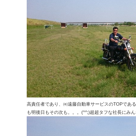
高責任者であり、㈲遠藤自動車サービスのTOPであ
も明後日もその次も。。。(^^;)超超タフな社長に