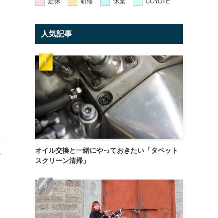
定休
研修
休業
COYOTE
人気記事
店
オイル交換と一緒にやっておきたい「タペット
今
スクリーン清掃」