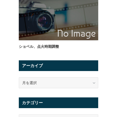
ショベル、点火時期調整
レ
アーカイブ
ア
ー
カ
イ
カテゴリー
ブ
カ