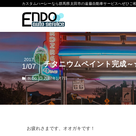
カスタムハーレーなら群馬県太田市の遠藤自動車サービスへぜひご
2017
チタニウムペイント完成～
1/07
2017年1月7日
BLOG
お疲れさまです、オオガキです！