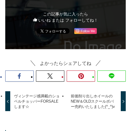
この記事が気に入ったら
いいね または フォローしてね！
Follow Me
よかったらシェアしてね
ヴィンテージ感満載のショ
前後削り出しホイールの
ベルチョッパーFORSALE
NEW＆OLDスクールボバ
します☆
ー売約いたしました(^_^)v