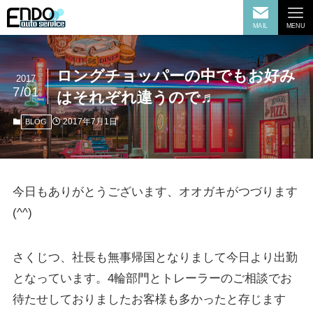
MAIL
MENU
ロングチョッパーの中でもお好み
2017
7/01
はそれぞれ違うので♬
2017年7月1日
BLOG
今日もありがとうございます、オオガキがつづります
(^^)
さくじつ、社長も無事帰国となりまして今日より出勤
となっています。4輪部門とトレーラーのご相談でお
待たせしておりましたお客様も多かったと存じます