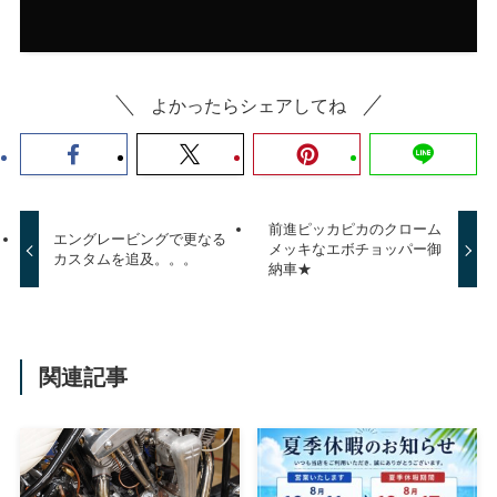
よかったらシェアしてね
前進ピッカピカのクローム
エングレービングで更なる
メッキなエボチョッパー御
カスタムを追及。。。
納車★
関連記事