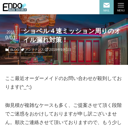
MAIL
MENU
ショベル４速ミッション周りのオ
2018
9/01
イル漏れ対策！
2018年9月1日
メンテナンス
BLOG
ここ最近オーダーメイドのお問い合わせが殺到してお
ります(^_^;)
御見積が複雑なケースも多く、ご提案させて頂く段階
でご迷惑をおかけしておりますが申し訳ございませ
ん。順次ご連絡させて頂いておりますので、もう少し