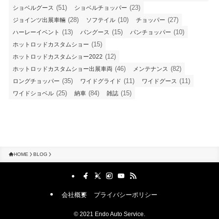
(51)
(23)
ショベルグース
ショベルチョッパー
(28)
(10)
(27)
ジョインツ出展車輛
ソフテイル
チョッパー
(13)
(15)
(10)
ハーレーイベント
パングース
パンチョッパー
(15)
ホットロッドカスタムショー
(12)
ホットロッドカスタムショー2022
(46)
(82)
ホットロッドカスタムショー出展車両
メンテナンス
(35)
(11)
(11)
ロングチョッパー
ワイドグライド
ワイドグース
(25)
(84)
(15)
ワイドショベル
納車
雑誌
HOME
BLOG
会社概要
プライバシーポリシー
©
2021 Endo Auto Service.