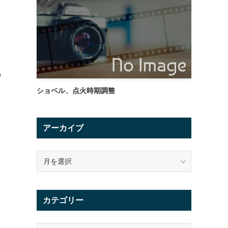
の
ショベル、点火時期調整
アーカイブ
ア
ー
カ
イ
カテゴリー
ブ
カ