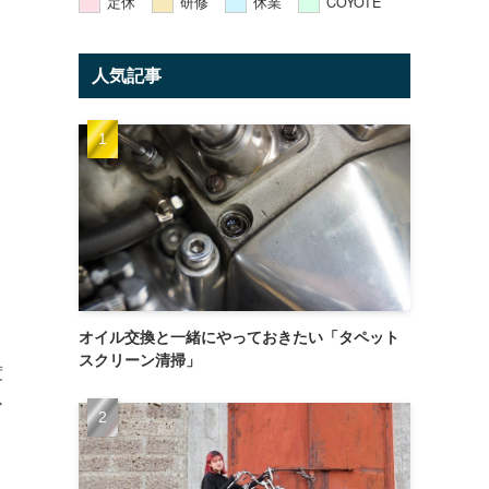
定休
研修
休業
COYOTE
人気記事
オイル交換と一緒にやっておきたい「タペット
スクリーン清掃」
度
心
メ