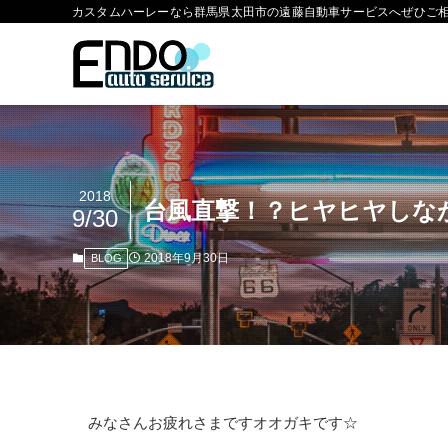
カスタムハーレーなら群馬県太田市の遠藤自動車サービスへぜひご
2018
台風直撃！？ヒヤヒヤしな
9/30
2018年9月30日
BLOG
みなさんお疲れさまですオオガキです☆