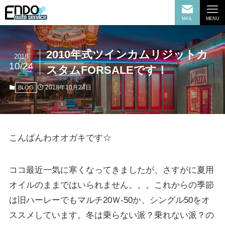
MAIL
MENU
2010年式ツインカムリジットカ
2018
10/24
スタムFORSALEです！
2018年10月24日
BLOG
こんばんわオオガキです☆
ココ最近一気に寒くなってきましたが、さすがに夏用
オイルのままではいられません。。。これからの季節
は旧ハーレーでもマルチ20Ｗ-50か、シングル50をオ
ススメしています。冬は乗らない派？乗れない派？の