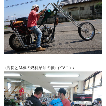
↓店長とＭ様の燃料給油の儀↓ (*´∀｀）/