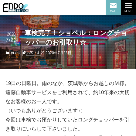
MAIL
MENU
車検完了！ショベル：ロングチョ
2020
7/23
ッパーのお引取り☆
2020年7月23日
お客さま
BLOG
19日の日曜日。雨のなか、茨城県からお越しのＭ様。
遠藤自動車サービスをご利用されて、約10年来の大切
なお客様のお一人です。
（いつもありがとうございます♪）
今回は車検でお預かりしていたロングチョッパーを引
き取りにいらして下さいました。