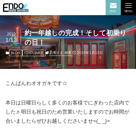
MAIL
MENU
約一年越しの完成！そして初乗り
2019
1/13
の日！
2019年1月13日
お客さま
納車
BLOG
CUSTOMER
こんばんわオオガキです☆
本日は日曜日らしく多くのお客様でにぎわった店内で
した♬明日も祝日のため営業いたしますのでお時間が
合いましたらぜひお越しくださいませ<(_ _)>