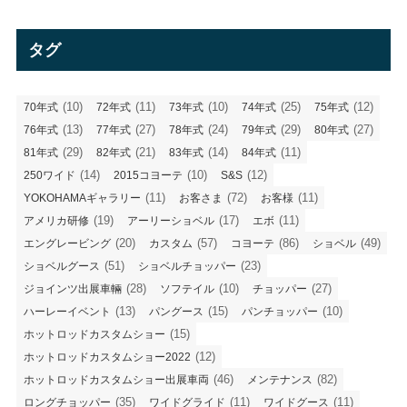
ゴ
リ
タグ
ー
(10)
(11)
(10)
(25)
(12)
70年式
72年式
73年式
74年式
75年式
(13)
(27)
(24)
(29)
(27)
76年式
77年式
78年式
79年式
80年式
(29)
(21)
(14)
(11)
81年式
82年式
83年式
84年式
(14)
(10)
(12)
250ワイド
2015コヨーテ
S&S
(11)
(72)
(11)
YOKOHAMAギャラリー
お客さま
お客様
(19)
(17)
(11)
アメリカ研修
アーリーショベル
エボ
(20)
(57)
(86)
(49)
エングレービング
カスタム
コヨーテ
ショベル
(51)
(23)
ショベルグース
ショベルチョッパー
(28)
(10)
(27)
ジョインツ出展車輛
ソフテイル
チョッパー
(13)
(15)
(10)
ハーレーイベント
パングース
パンチョッパー
(15)
ホットロッドカスタムショー
(12)
ホットロッドカスタムショー2022
(46)
(82)
ホットロッドカスタムショー出展車両
メンテナンス
(35)
(11)
(11)
ロングチョッパー
ワイドグライド
ワイドグース