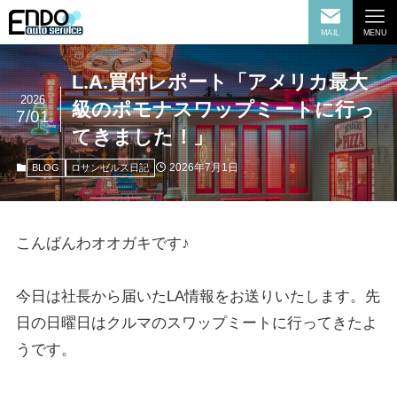
MAIL
MENU
L.A.買付レポート「アメリカ最大
2026
級のポモナスワップミートに行っ
7/01
てきました！」
2026年7月1日
BLOG
ロサンゼルス日記
こんばんわオオガキです♪
今日は社長から届いたLA情報をお送りいたします。先
日の日曜日はクルマのスワップミートに行ってきたよ
うです。