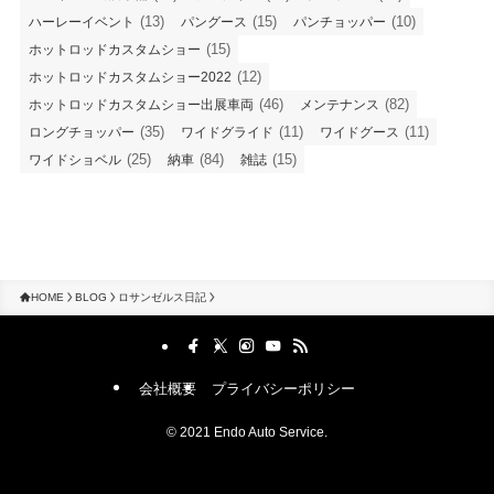
(13)
(15)
(10)
ハーレーイベント
パングース
パンチョッパー
(15)
ホットロッドカスタムショー
(12)
ホットロッドカスタムショー2022
(46)
(82)
ホットロッドカスタムショー出展車両
メンテナンス
(35)
(11)
(11)
ロングチョッパー
ワイドグライド
ワイドグース
(25)
(84)
(15)
ワイドショベル
納車
雑誌
HOME
BLOG
ロサンゼルス日記
会社概要
プライバシーポリシー
©
2021 Endo Auto Service.