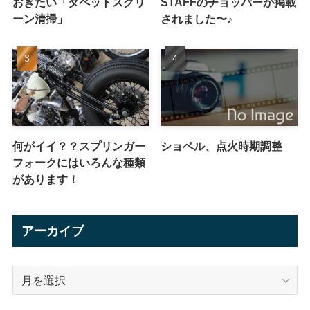
おきたい「タペットスクリ
STAFFのチョッパーが掲載
ーン清掃」
されました〜♪
何がイイ？？スプリンガー
ショベル、点火時期調整
フォークにはいろんな種類
があります！
アーカイブ
ア
ー
カ