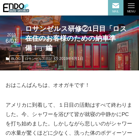
MAIL
MENU
ロサンゼルス研修②1日目「ロス
2019
在住のお客様のための納車準
6/01
備！」編
2019年6月1日
BLOG
ロサンゼルス日記
おはこんばんちは、オオガキです！
アメリカに到着して、１日目の活動はすべて終わりま
した。今、シャワーを浴びて皆が就寝の中静かにPC
を打ち始めました。しかしながら悲しいのがシャワー
の水量が驚くほどに少なく、洗った体のボディーソー