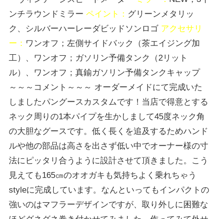
ンチラウンドミラー
ペイント：
グリーンメタリッ
ク、シルバーハーレーダビッドソンロゴ
アクセサリ
ー：
ワンオフ；左側サイドバック（茶エイジング加
工）、ワンオフ；ガソリン予備タンク（2リット
ル）、ワンオフ；真鍮ガソリン予備タンクキャップ
～～～コメント～～～ オーダーメイドにて完成いた
しましたパングースカスタム
です！当店で得意とする
ネック周りの1本パイプを生かし
まして45度ネック角
の大胆なグースです。低く長くを追
及するためハンド
ルや他の部品は高さを出さず低い中でオ
ーナー様の寸
法にピッタリ合うように設計させて頂きまし
た。こう
見えても165㎝のオオガキも気持ちよく乗れち
ゃう
styleに完成しています。なんといってもインパ
クトの
強いのはマフラーデザインですが、取り外しに困難
な