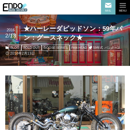
MAIL
MENU
★ハーレーダビッドソン：59年パ
2016
2/13
ン：グースネック★
59年式
パングース
BLOG
SOLD OUT
GOOSE SERIES
PAN HEAD
2016年2月13日