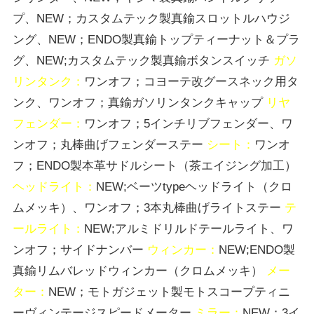
プ、NEW；カスタムテック製真鍮スロットルハウジ
ング、NEW；ENDO製真鍮トップティーナット＆プラ
グ、NEW;カスタムテック製真鍮ボタンスイッチ
ガソ
リンタンク：
ワンオフ；コヨーテ改グースネック用タ
ンク、ワンオフ；真鍮ガソリンタンクキャップ
リヤ
フェンダー：
ワンオフ；5インチリブフェンダー、ワ
ンオフ；丸棒曲げフェンダーステー
シート：
ワンオ
フ；ENDO製本革サドルシート（茶エイジング加工）
ヘッドライト：
NEW;ベーツtypeヘッドライト（クロ
ムメッキ）、ワンオフ；3本丸棒曲げライトステー
テ
ールライト：
NEW;アルミドリルドテールライト、ワ
ンオフ；サイドナンバー
ウィンカー：
NEW;ENDO製
真鍮リムバレッドウィンカー（クロムメッキ）
メー
ター：
NEW；モトガジェット製モトスコープティニ
ーヴィンテージスピードメーター
ミラー：
NEW；3イ