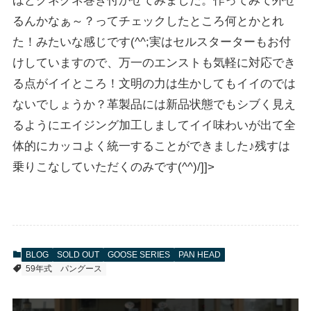
ほどグネグネ巻き付かせてみました。作ってみて外せ
る
んかなぁ～？ってチェックしたところ何とかとれ
た！みた
いな感じです(^^;実はセルスターターもお付
けしてい
ますので、万一のエンストも気軽に対応でき
る点がイイと
ころ！文明の力は生かしてもイイのでは
ないでしょうか？
革製品には新品状態でもシブく見え
るようにエイジング加
工しましてイイ味わいが出て全
体的にカッコよく統一する
ことができました♪残すは
乗りこなしていただくのみです
(^^)/]]>
BLOG
SOLD OUT
GOOSE SERIES
PAN HEAD
59年式
パングース