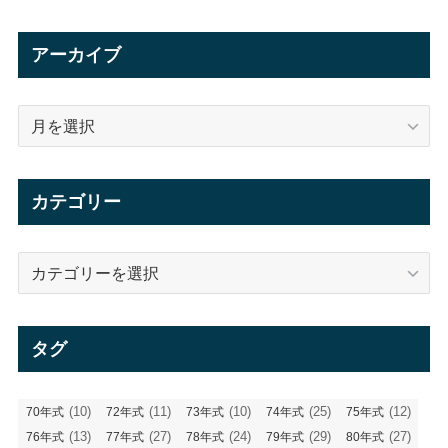
アーカイブ
ア
ー
カ
イ
カテゴリー
ブ
カ
テ
ゴ
リ
タグ
ー
(10)
(11)
(10)
(25)
(12)
70年式
72年式
73年式
74年式
75年式
(13)
(27)
(24)
(29)
(27)
76年式
77年式
78年式
79年式
80年式