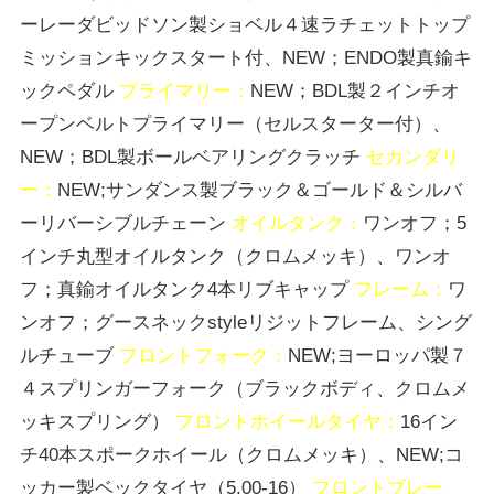
ーレーダビッドソン製ショベル４速ラチェットトップ
ミッションキックスタート付、NEW；ENDO製真鍮キ
ックペダル
プライマリー：
NEW；BDL製２インチオ
ープンベルトプライマリー（セルスターター付）、
NEW；BDL製ボールベアリングクラッチ
セカンダリ
ー：
NEW;サンダンス製ブラック＆ゴールド＆シルバ
ーリバーシブルチェーン
オイルタンク：
ワンオフ；5
インチ丸型オイルタンク（クロムメッキ）、ワンオ
フ；真鍮オイルタンク4本リブキャップ
フレーム：
ワ
ンオフ；グースネックstyleリジットフレーム、シング
ルチューブ
フロントフォーク：
NEW;ヨーロッパ製７
４スプリンガーフォーク（ブラックボディ、クロムメ
ッキスプリング）
フロントホイールタイヤ：
16イン
チ40本スポークホイール（クロムメッキ）、NEW;コ
ッカー製ベックタイヤ（5.00-16）
フロントブレー