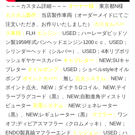
～～～カスタム詳細～～～
オーナー様：
東京都N様
カスタム製作：
当店製作車両（オーダーメイドにてご
注文いただき、お作りいたしました）
カスタムベー
ス車両：
FLH
エンジン：
USED；ハーレーダビッドソ
ン製1959年式パンヘッドエンジン1200ｃｃ、USED；
シリンダーヘッド（シルバー）、USED；4本リブポリ
ッシュギヤケースカバー
キャブレター：
NEW;SUキャ
ブレター
オイルポンプ：
USED；ショベルstyleオイル
ポンプ
ポイントカバー：
無し
点火システム：
NEW；
ポイント点火、NEW；ダイナ５Ωコイル、NEW;テイ
ラープラグコード（黒）、NEW;自動進角ディストリ
ビューター
充電システム：
NEW;ジェネレーター
（黒）、NEW;レギュレーター（黒）
マフラー：
ワン
オフ;ディビアスマフラー（クロムメッキ）、NEW；
ENDO製真鍮マフラーエンド
ミッション：
USED；ハ