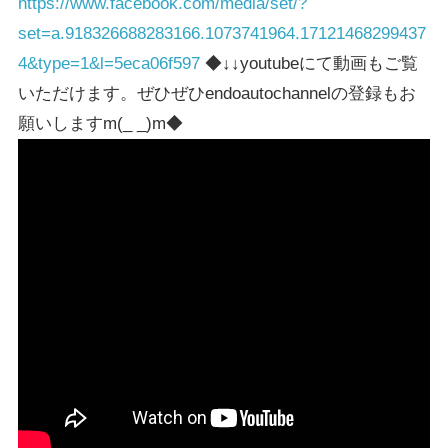
https://www.facebook.com/media/set/?
set=a.918326688283166.1073741964.17121468299437
4&type=1&l=5eca06f597
◆↓↓youtubeにて動画もご覧
いただけます。ぜひぜひendoautochannelの登録もお
願いしますm(_ _)m◆