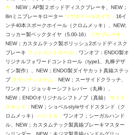
キ：
NEW；AP製２ポッドディスクブレーキ、NEW；
8inミニブレーキローター
リヤホイールタイヤ：
16イ
ンチ40本スポークホイール（クロムメッキ）、NEW;
コッカー製ベックタイヤ（5.00-16）
リヤブレーキ：
NEW；カスタムテック製ポリッシュ2ポッドディスク
ブレーキ
フットコントロール：
ワンオフ：ENDO製オ
リジナルフォワードコントロール（type1、丸棒デザ
イン製作）、NEW；ENDO製ダイヤカット真鍮ステッ
プ
クラッチシステム：
NEW；スーサイドクラッチ、
ワンオフ；ジョッキーシフトレバー（丸棒）、
NEW；ENDOオリジナルシフトノブ（真鍮）
サイド
スタンド：
NEW；ショベルstyleサイドスタンド（ク
ロムメッキ）
ハンドル：
ワンオフ；シーガルハンド
ル、NEW；カスタムテック製真鍮ブレーキマスター
シリンダー、NEW；キジマ製真鍮ハンドルグリッ