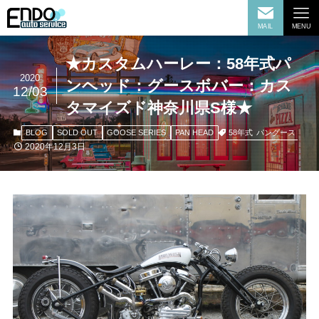
MAIL
MENU
★カスタムハーレー：58年式パ
2020
ンヘッド：グースボバー：カス
12/03
タマイズド神奈川県S様★
58年式
パングース
BLOG
SOLD OUT
GOOSE SERIES
PAN HEAD
2020年12月3日