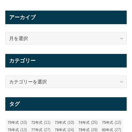
アーカイブ
ア
ー
カ
イ
カテゴリー
ブ
カ
テ
ゴ
リ
タグ
ー
(10)
(11)
(10)
(25)
(12)
70年式
72年式
73年式
74年式
75年式
(13)
(27)
(24)
(29)
(27)
76年式
77年式
78年式
79年式
80年式