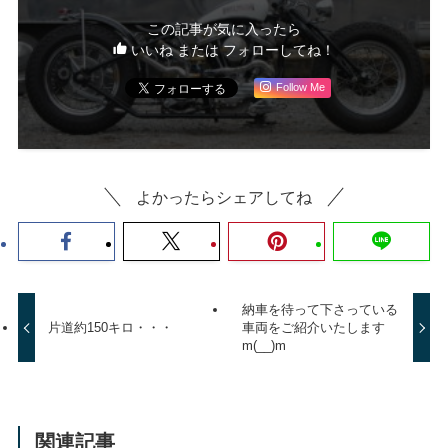
この記事が気に入ったら
いいね または フォローしてね！
Follow Me
よかったらシェアしてね
納車を待って下さっている
片道約150キロ・・・
車両をご紹介いたします
m(__)m
関連記事