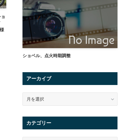
ショ
イ
様
ショベル、点火時期調整
アーカイブ
ア
ー
カ
イ
カテゴリー
ブ
カ