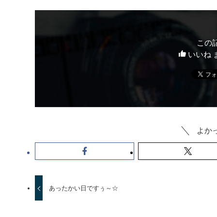
この
いいね 
よか
あったかい日ですぅ～☆