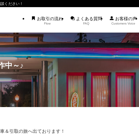
相談ください！
お取引の流れ
よくある質問
お客様の声
Flow
FAQ
Customers Voice
作中～♪
車＆引取の旅へ出ております！