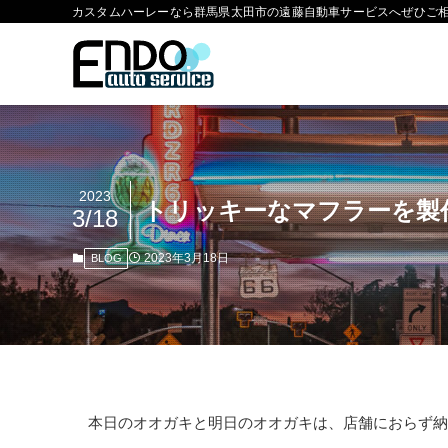
カスタムハーレーなら群馬県太田市の遠藤自動車サービスへぜひご
2023
トリッキーなマフラーを製
3/18
2023年3月18日
BLOG
本日のオオガキと明日のオオガキは、店舗におらず納