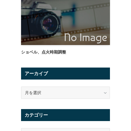
き
ショベル、点火時期調整
アーカイブ
ア
ー
カ
イ
カテゴリー
ブ
カ