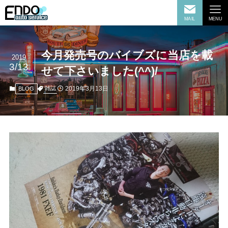
MAIL
MENU
今月発売号のバイブズに当店を載
2019
3/13
せて下さいました(^^)/
2019年3月13日
雑誌
BLOG