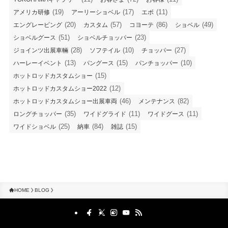
(19)
(17)
(11)
アメリカ研修
アーリーショベル
エボ
(20)
(57)
(86)
(49)
エングレービング
カスタム
コヨーテ
ショベル
(51)
(23)
ショベルグース
ショベルチョッパー
(28)
(10)
(27)
ジョインツ出展車輛
ソフテイル
チョッパー
(13)
(15)
(10)
ハーレーイベント
パングース
パンチョッパー
(15)
ホットロッドカスタムショー
(12)
ホットロッドカスタムショー2022
(46)
(82)
ホットロッドカスタムショー出展車両
メンテナンス
(35)
(11)
(11)
ロングチョッパー
ワイドグライド
ワイドグース
(25)
(84)
(15)
ワイドショベル
納車
雑誌
HOME
BLOG