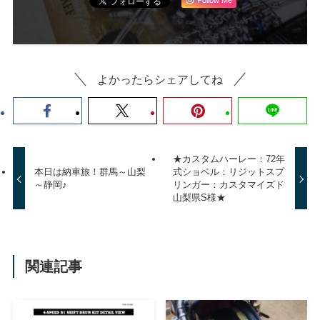
Follow Me
よかったらシェアしてね
★カスタムハーレー：72年
本日は納車旅！群馬～山梨
式ショベル：リジットスプ
～静岡♪
リンガー：カスタマイズド
山梨県S様★
関連記事