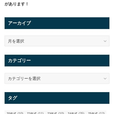
があります！
アーカイブ
ア
ー
カ
イ
カテゴリー
ブ
カ
テ
ゴ
リ
タグ
ー
(10)
(11)
(10)
(25)
(12)
70年式
72年式
73年式
74年式
75年式