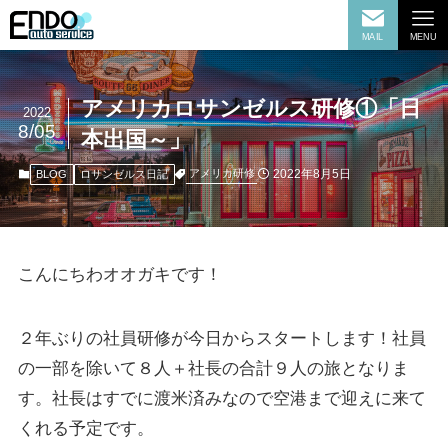
MAIL
MENU
アメリカロサンゼルス研修①「日
2022
8/05
本出国～」
2022年8月5日
アメリカ研修
BLOG
ロサンゼルス日記
こんにちわオオガキです！
２年ぶりの社員研修が今日からスタートします！社員
の一部を除いて８人＋社長の合計９人の旅となりま
す。社長はすでに渡米済みなので空港まで迎えに来て
くれる予定です。