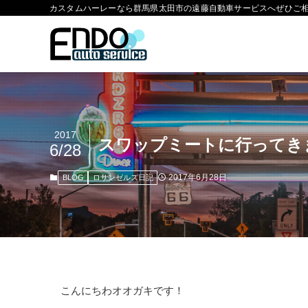
カスタムハーレーなら群馬県太田市の遠藤自動車サービスへぜひご
2017
スワップミートに行ってきま
6/28
2017年6月28日
BLOG
ロサンゼルス日記
こんにちわオオガキです！