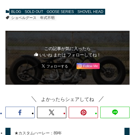
BLOG
SOLD OUT
GOOSE SERIES
SHOVEL HEAD
ショベルグース
年式不明
この記事が気に入ったら
いいね または フォローしてね！
Follow Me
よかったらシェアしてね
★カスタムハーレー：89年