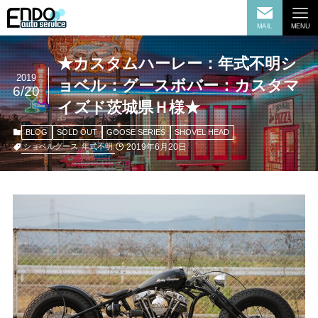
MAIL
MENU
★カスタムハーレー：年式不明シ
2019
ョベル：グースボバー：カスタマ
6/20
イズド茨城県Ｈ様★
BLOG
SOLD OUT
GOOSE SERIES
SHOVEL HEAD
2019年6月20日
ショベルグース
年式不明